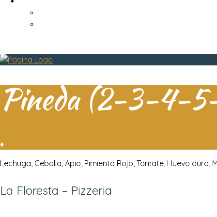
Español
Català
English
Pineda (2-3-4-5
♦
Lechuga, Cebolla, Apio, Pimiento Rojo, Tomate, Huevo duro, 
La Floresta – Pizzeria